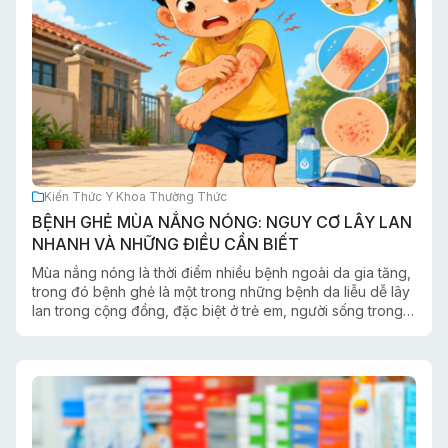
trong quá trình chăm sóc hậu phẫu.
Kiến Thức Y Khoa Thường Thức
BỆNH GHẺ MÙA NẮNG NÓNG: NGUY CƠ LÂY LAN
NHANH VÀ NHỮNG ĐIỀU CẦN BIẾT
Mùa nắng nóng là thời điểm nhiều bệnh ngoài da gia tăng,
trong đó bệnh ghẻ là một trong những bệnh da liễu dễ lây
lan trong cộng đồng, đặc biệt ở trẻ em, người sống trong
môi trường đông đúc hoặc điều kiện vệ sinh hạn chế.