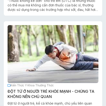
“Thuốc không kê đơn” cho trẻ em (OTC) là những thuốc
có thể mua mà không cần đơn thuốc của bác sĩ, thường
được sử dụng trong các trường hợp như sốt, đau, hắt hơi
hoặc cảm lạnh. Tuy nhiên, theo khuyến cáo trong thực
hành nhi khoa, phụ huynh cần hiểu rằng việc dễ dàng mua
thuốc không đồng nghĩa với việc thuốc hoàn toàn an toàn.
Kiến Thức Y Khoa Thường Thức
ĐỘT TỬ Ở NGƯỜI TRẺ KHỎE MẠNH - CHÚNG TA
KHÔNG NÊN CHỦ QUAN
Đột tử ở người trẻ, kể cả khỏe mạnh, chủ yếu liên quan