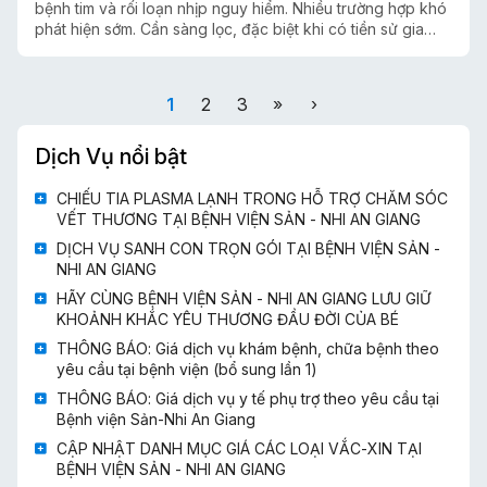
bệnh tim và rối loạn nhịp nguy hiểm. Nhiều trường hợp khó
phát hiện sớm. Cần sàng lọc, đặc biệt khi có tiền sử gia
đình, kết hợp lối sống lành mạnh và thăm khám định kỳ để
phòng ngừa.
1
2
3
»
›
Dịch Vụ nổi bật
CHIẾU TIA PLASMA LẠNH TRONG HỖ TRỢ CHĂM SÓC
VẾT THƯƠNG TẠI BỆNH VIỆN SẢN - NHI AN GIANG
DỊCH VỤ SANH CON TRỌN GÓI TẠI BỆNH VIỆN SẢN -
NHI AN GIANG
HÃY CÙNG BỆNH VIỆN SẢN - NHI AN GIANG LƯU GIỮ
KHOẢNH KHẮC YÊU THƯƠNG ĐẦU ĐỜI CỦA BÉ
THÔNG BÁO: Giá dịch vụ khám bệnh, chữa bệnh theo
yêu cầu tại bệnh viện (bổ sung lần 1)
THÔNG BÁO: Giá dịch vụ y tế phụ trợ theo yêu cầu tại
Bệnh viện Sản-Nhi An Giang
CẬP NHẬT DANH MỤC GIÁ CÁC LOẠI VẮC-XIN TẠI
BỆNH VIỆN SẢN - NHI AN GIANG