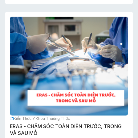
tạo điều kiện thuận lợi cho virus, vi khuẩn phát triển và lây
lan. Đây cũng là nguyên nhân khiến nhiều bệnh lý nhi khoa
thường gặp có xu hướng gia tăng như sốt siêu vi, viêm
đường hô hấp, rối loạn tiêu hóa, sốt xuất huyết, mất nước
và say nắng
Kiến Thức Y Khoa Thường Thức
ERAS - CHĂM SÓC TOÀN DIỆN TRƯỚC, TRONG
VÀ SAU MỔ