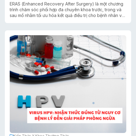
ERAS (Enhanced Recovery After Surgery) là một chương
trình chăm sóc phối hợp đa chuyên khoa trước, trong và
sau mổ nhằm tối ưu hóa kết quả điều trị cho bệnh nhân và
giảm thiểu các phản ứng căng thẳng đối với phẫu thuật.
Năm 2003 tại Stockholm, hội nghị đồng thuận về ERAS đầu
tiên được tổ chức. Đến năm 2005, nhóm nghiên cứu về
ERAS được thành lập và xuất bản quy trình đồng thuận
đầu tiên cho bệnh nhân phẫu thuật đại trực tràng. Từ đó
đến nay, mô hình ERAS đã được áp dụng và nhân rộng tại
nhiều cơ sở y tế, góp phần tích cực vào kết quả điều trị.
Kiến Thức Y Khoa Thường Thức