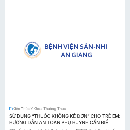
Kiến Thức Y Khoa Thường Thức
SỬ DỤNG “THUỐC KHÔNG KÊ ĐƠN” CHO TRẺ EM:
HƯỚNG DẪN AN TOÀN PHỤ HUYNH CẦN BIẾT