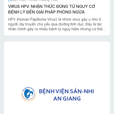
VIRUS HPV: NHẬN THỨC ĐÚNG TỪ NGUY CƠ
BỆNH LÝ ĐẾN GIẢI PHÁP PHÒNG NGỪA
HPV (Human Papilloma Virus) là nhóm virus gây u nhú ở
người, lây truyền chủ yếu qua đường tình dục. Đây là tác
nhân chính gây ra nhiều bệnh lý nguy hiểm nhưng có thể
chủ động phòng ngừa và kiểm soát nếu hiểu đúng bản
chất y khoa của virus.