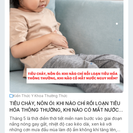
Kiến Thức Y Khoa Thường Thức
TIÊU CHẢY, NÔN ÓI: KHI NÀO CHỈ RỐI LOẠN TIÊU
HÓA THÔNG THƯỜNG, KHI NÀO CÓ MẤT NƯỚC
NGUY HIỂM?
Tháng 5 là thời điểm thời tiết miền nam bước vào giai đoạn
nắng nóng gay gắt, nhiệt độ cao kéo dài, xen kẽ với
những cơn mưa đầu mùa làm độ ẩm không khí tăng lên,