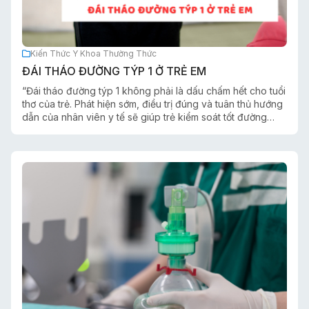
Kiến Thức Y Khoa Thường Thức
ĐÁI THÁO ĐƯỜNG TÝP 1 Ở TRẺ EM
“Đái tháo đường týp 1 không phải là dấu chấm hết cho tuổi
thơ của trẻ. Phát hiện sớm, điều trị đúng và tuân thủ hướng
dẫn của nhân viên y tế sẽ giúp trẻ kiểm soát tốt đường
huyết, hạn chế biến chứng và có một cuộc sống khỏe
mạnh.”.