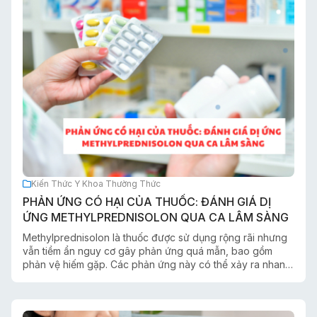
Kiến Thức Y Khoa Thường Thức
PHẢN ỨNG CÓ HẠI CỦA THUỐC: ĐÁNH GIÁ DỊ
ỨNG METHYLPREDNISOLON QUA CA LÂM SÀNG
Methylprednisolon là thuốc được sử dụng rộng rãi nhưng
vẫn tiềm ẩn nguy cơ gây phản ứng quá mẫn, bao gồm
phản vệ hiếm gặp. Các phản ứng này có thể xảy ra nhanh
chóng, kể cả ở bệnh nhân không có tiền sử dị ứng.