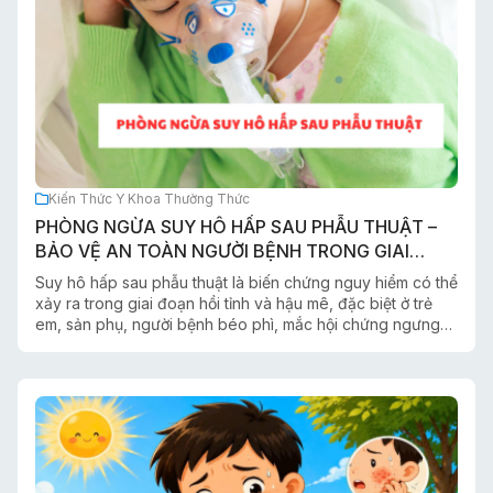
Kiến Thức Y Khoa Thường Thức
PHÒNG NGỪA SUY HÔ HẤP SAU PHẪU THUẬT –
BẢO VỆ AN TOÀN NGƯỜI BỆNH TRONG GIAI
ĐOẠN HẬU MÊ
Suy hô hấp sau phẫu thuật là biến chứng nguy hiểm có thể
xảy ra trong giai đoạn hồi tỉnh và hậu mê, đặc biệt ở trẻ
em, sản phụ, người bệnh béo phì, mắc hội chứng ngưng
thở khi ngủ hoặc sử dụng thuốc giảm đau nhóm opioid.
Việc phát hiện sớm các dấu hiệu cảnh báo như thở chậm,
giảm SpO₂, lơ mơ, tím tái… cùng với theo dõi chặt chẽ hô
hấp, tuần hoàn và mức độ tỉnh táo sẽ giúp ngăn ngừa các
biến chứng nghiêm trọng, bảo đảm an toàn cho người
bệnh. Bài viết cung cấp những khuyến cáo quan trọng về
theo dõi, phòng ngừa suy hô hấp sau phẫu thuật và vai
trò của nhân viên y tế, người bệnh cũng như thân nhân