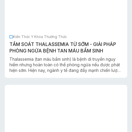
Kiến Thức Y Khoa Thường Thức
TẦM SOÁT THALASSEMIA TỪ SỚM - GIẢI PHÁP
PHÒNG NGỪA BỆNH TAN MÁU BẨM SINH
Thalassemia (tan máu bẩm sinh) là bệnh di truyền nguy
hiểm nhưng hoàn toàn có thể phòng ngừa nếu được phát
hiện sớm. Hiện nay, ngành y tế đang đẩy mạnh chiến lược
chuyển từ “điều trị” sang “phòng ngừa chủ động”, trong
đó tầm soát gen bệnh giữ vai trò then chốt giúp giảm trẻ
sinh ra mắc Thalassemia thể nặng