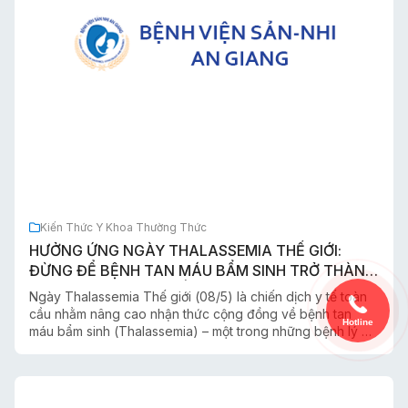
Kiến Thức Y Khoa Thường Thức
HƯỞNG ỨNG NGÀY THALASSEMIA THẾ GIỚI:
ĐỪNG ĐỂ BỆNH TAN MÁU BẨM SINH TRỞ THÀNH
GÁNH NẶNG CHO THẾ HỆ MAI SAU
Ngày Thalassemia Thế giới (08/5) là chiến dịch y tế toàn
cầu nhằm nâng cao nhận thức cộng đồng về bệnh tan
Hotline
máu bẩm sinh (Thalassemia) – một trong những bệnh lý di
truyền phổ biến nhất hiện nay. Năm 2026, thông điệp được
ngành y tế nhấn mạnh là: “Chung tay sàng lọc phát hiện
sớm Thalassemia, không để ai bị bỏ lại phía sau.”