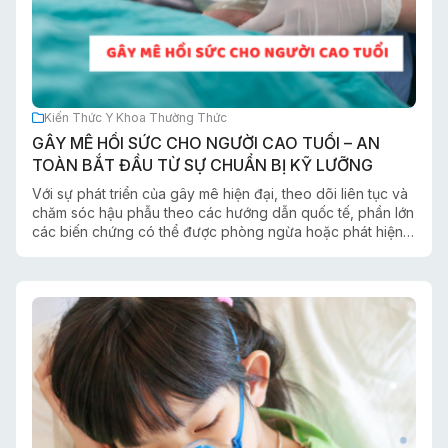
Kiến Thức Y Khoa Thường Thức
GÂY MÊ HỒI SỨC CHO NGƯỜI CAO TUỔI – AN
TOÀN BẮT ĐẦU TỪ SỰ CHUẨN BỊ KỸ LƯỠNG
Với sự phát triển của gây mê hiện đại, theo dõi liên tục và
chăm sóc hậu phẫu theo các hướng dẫn quốc tế, phần lớn
các biến chứng có thể được phòng ngừa hoặc phát hiện
sớm nếu người bệnh được đánh giá kỹ trước mổ và theo
dõi chặt chẽ trong suốt quá trình điều trị.