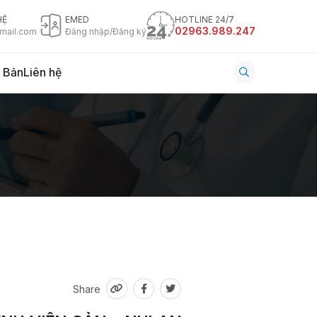
HỆ
EMED
HOTLINE 24/7
02963.989.247
mail.com
Đăng nhập/Đăng ký
 Bản
Liên hệ
Share