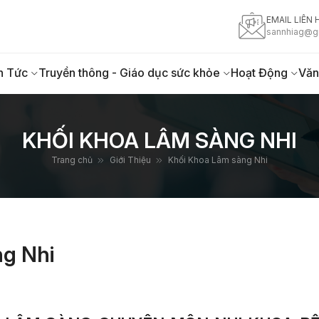
EMAIL LIÊN 
sannhiag@g
n Tức
Truyền thông - Giáo dục sức khỏe
Hoạt Động
Văn
KHỐI KHOA LÂM SÀNG NHI
Trang chủ
Giới Thiệu
Khối Khoa Lâm sàng Nhi
ng Nhi