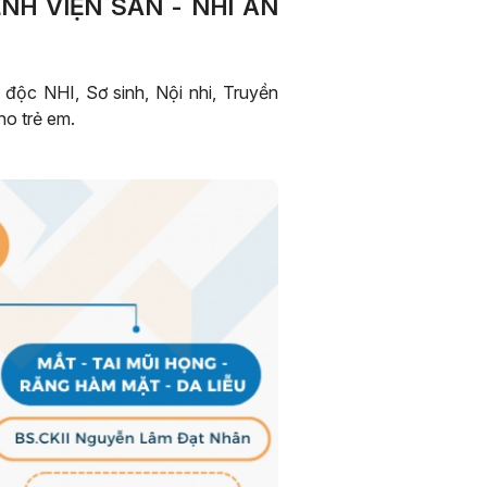
NH VIỆN SẢN - NHI AN
ộc NHI, Sơ sinh, Nội nhi, Truyền
ho trẻ em.