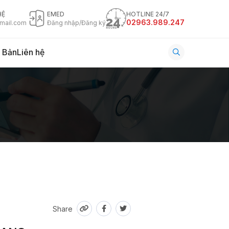
HỆ
EMED
HOTLINE 24/7
02963.989.247
mail.com
Đăng nhập/Đăng ký
 Bản
Liên hệ
Share