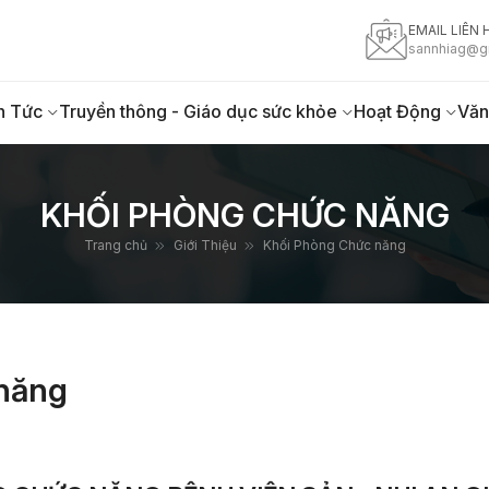
EMAIL LIÊN 
sannhiag@g
n Tức
Truyền thông - Giáo dục sức khỏe
Hoạt Động
Văn
KHỐI PHÒNG CHỨC NĂNG
Trang chủ
Giới Thiệu
Khối Phòng Chức năng
năng