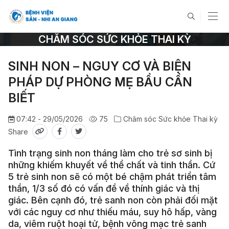
CHĂM SÓC SỨC KHỎE THAI KỲ
SINH NON – NGUY CƠ VÀ BIỆN
PHÁP DỰ PHÒNG MẸ BẦU CẦN
BIẾT
07:42 - 29/05/2026
75
Chăm sóc Sức khỏe Thai kỳ
Share
Tình trạng sinh non tháng làm cho trẻ sơ sinh bị
những khiếm khuyết về thể chất và tinh thần. Cứ
5 trẻ sinh non sẽ có một bé chậm phát triển tâm
thần, 1/3 số đó có vấn đề về thính giác và thị
giác. Bên cạnh đó, trẻ sanh non còn phải đối mặt
với các nguy cơ như thiếu máu, suy hô hấp, vàng
da, viêm ruột hoại tử, bệnh võng mạc trẻ sanh