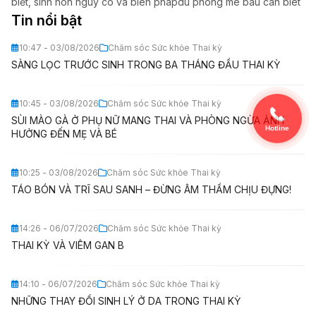
biết
sinh non nguy co va bien phapdu phong me bau can biet
Tin nổi bật
10:47 - 03/08/2026
Chăm sóc Sức khỏe Thai kỳ
SÀNG LỌC TRƯỚC SINH TRONG BA THÁNG ĐẦU THAI KỲ
10:45 - 03/08/2026
Chăm sóc Sức khỏe Thai kỳ
SÙI MÀO GÀ Ở PHỤ NỮ MANG THAI VÀ PHÒNG NGỪA ẢNH
Hotline
HƯỞNG ĐẾN MẸ VÀ BÉ
10:25 - 03/08/2026
Chăm sóc Sức khỏe Thai kỳ
TÁO BÓN VÀ TRĨ SAU SANH – ĐỪNG ÂM THẦM CHỊU ĐỰNG!
14:26 - 06/07/2026
Chăm sóc Sức khỏe Thai kỳ
THAI KỲ VÀ VIÊM GAN B
14:10 - 06/07/2026
Chăm sóc Sức khỏe Thai kỳ
NHỮNG THAY ĐỔI SINH LÝ Ở DA TRONG THAI KỲ