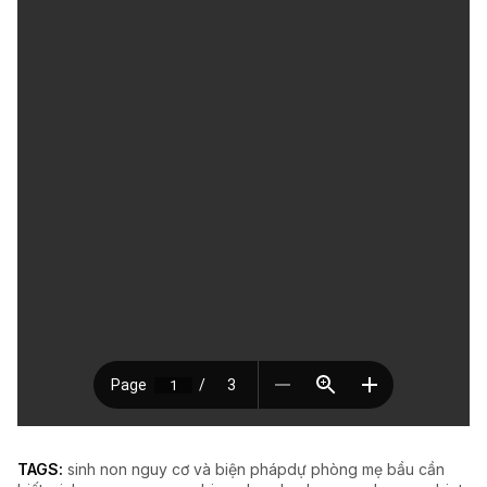
TAGS:
sinh non nguy cơ và biện phápdự phòng mẹ bầu cần