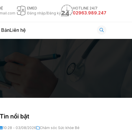
HỆ
EMED
HOTLINE 24/7
02963.989.247
mail.com
Đăng nhập/Đăng ký
 Bản
Liên hệ
Tin nổi bật
10:28 - 03/08/2026
Chăm sóc Sức khỏe Bé