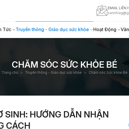
EMAIL LIÊN 
sannhiag@g
n Tức
Truyền thông - Giáo dục sức khỏe
Hoạt Động
Văn
CHĂM SÓC SỨC KHỎE BÉ
Trang chủ
Truyền thông - Giáo dục sức khỏe
Chăm sóc Sức khỏe Bé
Ơ SINH: HƯỚNG DẪN NHẬN
G CÁCH