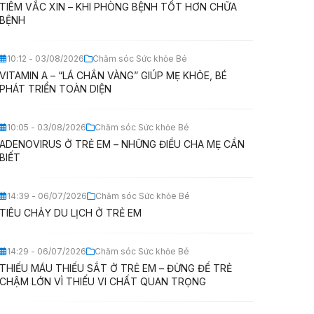
TIÊM VẮC XIN – KHI PHÒNG BỆNH TỐT HƠN CHỮA
BỆNH
10:12 - 03/08/2026
Chăm sóc Sức khỏe Bé
VITAMIN A – “LÁ CHẮN VÀNG” GIÚP MẸ KHỎE, BÉ
PHÁT TRIỂN TOÀN DIỆN
10:05 - 03/08/2026
Chăm sóc Sức khỏe Bé
ADENOVIRUS Ở TRẺ EM – NHỮNG ĐIỀU CHA MẸ CẦN
BIẾT
14:39 - 06/07/2026
Chăm sóc Sức khỏe Bé
TIÊU CHẢY DU LỊCH Ở TRẺ EM
14:29 - 06/07/2026
Chăm sóc Sức khỏe Bé
THIẾU MÁU THIẾU SẮT Ở TRẺ EM – ĐỪNG ĐỂ TRẺ
CHẬM LỚN VÌ THIẾU VI CHẤT QUAN TRỌNG