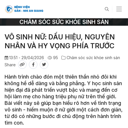
CHĂM SÓC SỨC KHỎE SINH SẢN
VÔ SINH NỮ: DẤU HIỆU, NGUYÊN
NHÂN VÀ HY VỌNG PHÍA TRƯỚC
13:51 - 29/04/2026
95
Chăm sóc sức khỏe sinh sản
Share
Hành trình chào đón một thiên thần nhỏ đôi khi
không hề dễ dàng và bằng phẳng. Y học sinh sản
hiện đại đã phát triển vượt bậc và mang đến cơ
hội làm mẹ cho hàng triệu phụ nữ trên thế giới.
Bài viết này sẽ giúp bạn hiểu rõ hơn về tình trạng
vô sinh - hiếm muộn ở nữ giới một cách đơn giản,
từ đó có những bước đi chủ động trên hành trình
tìm con.