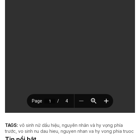
TAGS:
vô sinh nữ dấu hiệu
nguyên nhân và hy vọng phía
trước
vo sinh nu dau hieu
nguyen nhan va hy vong phia truoc
Tin nổi bật