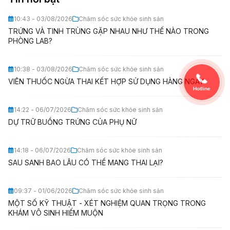
10:43 - 03/08/2026
Chăm sóc sức khỏe sinh sản
TRỨNG VÀ TINH TRÙNG GẶP NHAU NHƯ THẾ NÀO TRONG
PHÒNG LAB?
10:38 - 03/08/2026
Chăm sóc sức khỏe sinh sản
VIÊN THUỐC NGỪA THAI KẾT HỢP SỬ DỤNG HÀNG NGÀY
Hotline
14:22 - 06/07/2026
Chăm sóc sức khỏe sinh sản
DỰ TRỮ BUỒNG TRỨNG CỦA PHỤ NỮ
14:18 - 06/07/2026
Chăm sóc sức khỏe sinh sản
SAU SANH BAO LÂU CÓ THỂ MANG THAI LẠI?
09:37 - 01/06/2026
Chăm sóc sức khỏe sinh sản
MỘT SỐ KỸ THUẬT - XÉT NGHIỆM QUAN TRỌNG TRONG
KHÁM VÔ SINH HIẾM MUỘN