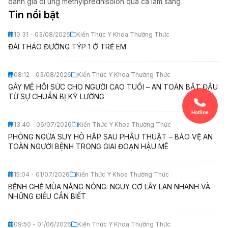
danh gia di ung methylprednisolon qua ca lam sang
Tin nổi bật
10:31 - 03/08/2026
Kiến Thức Y Khoa Thường Thức
ĐÁI THÁO ĐƯỜNG TÝP 1 Ở TRẺ EM
08:12 - 03/08/2026
Kiến Thức Y Khoa Thường Thức
GÂY MÊ HỒI SỨC CHO NGƯỜI CAO TUỔI – AN TOÀN BẮT ĐẦU
TỪ SỰ CHUẨN BỊ KỸ LƯỠNG
Hotline
13:40 - 06/07/2026
Kiến Thức Y Khoa Thường Thức
PHÒNG NGỪA SUY HÔ HẤP SAU PHẪU THUẬT – BẢO VỆ AN
TOÀN NGƯỜI BỆNH TRONG GIAI ĐOẠN HẬU MÊ
15:04 - 01/07/2026
Kiến Thức Y Khoa Thường Thức
BỆNH GHẺ MÙA NẮNG NÓNG: NGUY CƠ LÂY LAN NHANH VÀ
NHỮNG ĐIỀU CẦN BIẾT
09:50 - 01/06/2026
Kiến Thức Y Khoa Thường Thức