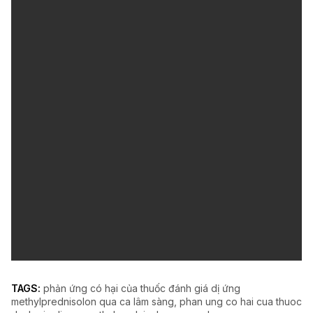
TAGS:
phản ứng có hại của thuốc đánh giá dị ứng
methylprednisolon qua ca lâm sàng
phan ung co hai cua thuoc