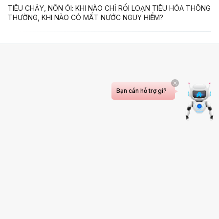
TIÊU CHẢY, NÔN ÓI: KHI NÀO CHỈ RỐI LOẠN TIÊU HÓA THÔNG
THƯỜNG, KHI NÀO CÓ MẤT NƯỚC NGUY HIỂM?
Bạn cần hỗ trợ gì?