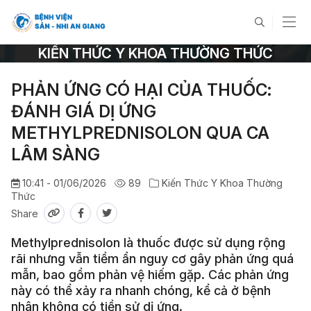
KIẾN THỨC Y KHOA THƯỜNG THỨC
PHẢN ỨNG CÓ HẠI CỦA THUỐC:
ĐÁNH GIÁ DỊ ỨNG
METHYLPREDNISOLON QUA CA
LÂM SÀNG
10:41 - 01/06/2026
89
Kiến Thức Y Khoa Thường
Thức
Share
Methylprednisolon là thuốc được sử dụng rộng
rãi nhưng vẫn tiềm ẩn nguy cơ gây phản ứng quá
mẫn, bao gồm phản vệ hiếm gặp. Các phản ứng
này có thể xảy ra nhanh chóng, kể cả ở bệnh
nhân không có tiền sử dị ứng.