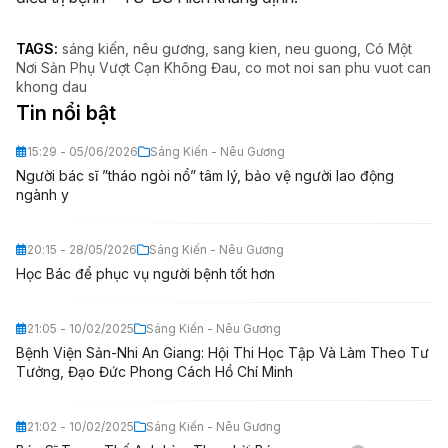
TAGS:
sáng kiến
nêu gương
sang kien
neu guong
Có Một
Nơi Sản Phụ Vượt Cạn Không Đau
co mot noi san phu vuot can
khong dau
Tin nổi bật
15:29 - 05/06/2026
Sáng Kiến - Nêu Gương
Người bác sĩ ”tháo ngòi nổ” tâm lý, bảo vệ người lao động
ngành y
20:15 - 28/05/2026
Sáng Kiến - Nêu Gương
Học Bác để phục vụ người bệnh tốt hơn
21:05 - 10/02/2025
Sáng Kiến - Nêu Gương
Bệnh Viện Sản-Nhi An Giang: Hội Thi Học Tập Và Làm Theo Tư
Tưởng, Đạo Đức Phong Cách Hồ Chí Minh
21:02 - 10/02/2025
Sáng Kiến - Nêu Gương