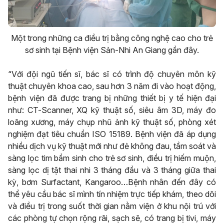
Một trong những ca điều trị bằng công nghệ cao cho trẻ
sơ sinh tại Bệnh viện Sản-Nhi An Giang gần đây.
“Với đội ngũ tiến sĩ, bác sĩ có trình độ chuyên môn kỹ
thuật chuyên khoa cao, sau hơn 3 năm đi vào hoạt động,
bệnh viện đã được trang bị những thiết bị y tế hiện đại
như: CT-Scanner, XQ kỹ thuật số, siêu âm 3D, máy đo
loãng xương, máy chụp nhũ ảnh kỹ thuật số, phòng xét
nghiệm đạt tiêu chuẩn ISO 15189. Bệnh viện đã áp dụng
nhiều dịch vụ kỹ thuật mới như đẻ không đau, tầm soát và
sàng lọc tim bẩm sinh cho trẻ sơ sinh, điều trị hiếm muộn,
sàng lọc dị tật thai nhi 3 tháng đầu và 3 tháng giữa thai
kỳ, bơm Surfactant, Kangaroo…Bệnh nhân đến đây có
thể yêu cầu bác sĩ mình tín nhiệm trực tiếp khám, theo dõi
và điều trị trong suốt thời gian nằm viện ở khu nội trú với
các phòng tự chọn rộng rãi, sạch sẽ, có trang bị tivi, máy