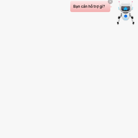
Bạn cần hỗ trợ gì?
Bệnh Viện Sản - Nhi An Giang
Số 02 Lê Lợi, Phường Long Xuyên, Tỉnh An Giang
02963.989.247
sannhiag@gmail.com
Lịch làm việc
24 giờ/ngày, 07 ngày/tuần