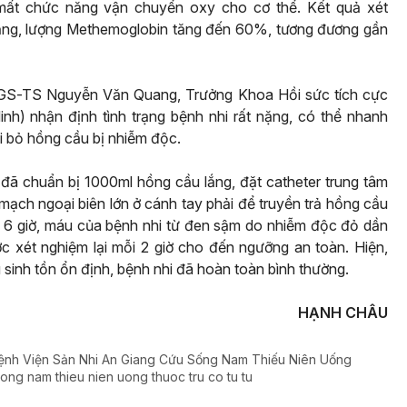
ất chức năng vận chuyển oxy cho cơ thể. Kết quả xét
ặng, lượng Methemoglobin tăng đến 60%, tương đương gần
 PGS-TS Nguyễn Văn Quang, Trưởng Khoa Hồi sức tích cực
h) nhận định tình trạng bệnh nhi rất nặng, có thể nhanh
i bỏ hồng cầu bị nhiễm độc.
đã chuẩn bị 1000ml hồng cầu lắng, đặt catheter trung tâm
h mạch ngoại biên lớn ở cánh tay phải để truyền trả hồng cầu
n 6 giờ, máu của bệnh nhi từ đen sậm do nhiễm độc đỏ dần
c xét nghiệm lại mỗi 2 giờ cho đến ngưỡng an toàn. Hiện,
ệu sinh tồn ổn định, bệnh nhi đã hoàn toàn bình thường.
HẠNH CHÂU
ệnh Viện Sản Nhi An Giang Cứu Sống Nam Thiếu Niên Uống
ong nam thieu nien uong thuoc tru co tu tu