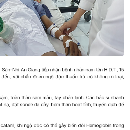
n Sản-Nhi An Giang tiếp nhận bệnh nhân nam tên H.D.T., 15
 đến, với chẩn đoán ngộ độc thuốc trừ cỏ không rõ loại,
n sậm, toàn thân sậm màu, tay chân lạnh. Các bác sĩ nhanh
nạ, đặt sonde dạ dày, bơm than hoạt tính, truyền dịch để
catanil, khi ngộ độc có thể gây biến đổi Hemoglobin trong