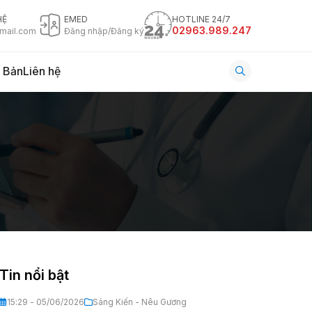
HỆ
EMED
HOTLINE 24/7
02963.989.247
mail.com
Đăng nhập/Đăng ký
 Bản
Liên hệ
Tin nổi bật
15:29 - 05/06/2026
Sáng Kiến - Nêu Gương