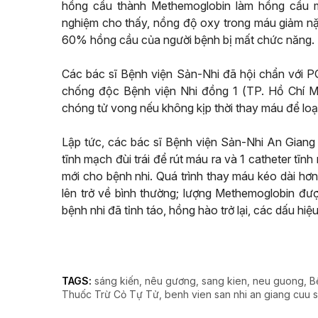
hồng cầu thành Methemoglobin làm hồng cầu m
nghiệm cho thấy, nồng độ oxy trong máu giảm n
60% hồng cầu của người bệnh bị mất chức năng.
Các bác sĩ Bệnh viện Sản-Nhi đã hội chẩn với
chống độc Bệnh viện Nhi đồng 1 (TP. Hồ Chí Min
chóng tử vong nếu không kịp thời thay máu để loạ
Lập tức, các bác sĩ Bệnh viện Sản-Nhi An Giang 
tĩnh mạch đùi trái để rút máu ra và 1 catheter tĩn
mới cho bệnh nhi. Quá trình thay máu kéo dài hơ
lên trở về bình thường; lượng Methemoglobin đượ
bệnh nhi đã tỉnh táo, hồng hào trở lại, các dấu hi
TAGS:
sáng kiến
nêu gương
sang kien
neu guong
B
Thuốc Trừ Cỏ Tự Tử
benh vien san nhi an giang cuu s