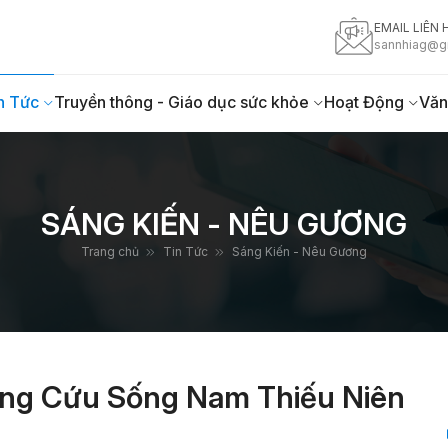
EMAIL LIÊN 
sannhiag@g
n Tức
Truyền thông - Giáo dục sức khỏe
Hoạt Động
Văn
SÁNG KIẾN - NÊU GƯƠNG
Trang chủ
Tin Tức
Sáng Kiến - Nêu Gương
ang Cứu Sống Nam Thiếu Niên