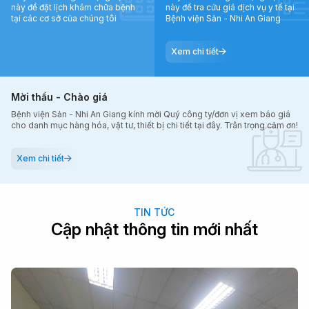
này để đặt lịch khám chữa bệnh
này để tra cứu giá dịch vụ y tế tại
tại các cơ sở của chúng tôi
Bệnh viện Sản - Nhi An Giang
Xem chi tiết
Mời thầu - Chào giá
Bệnh viện Sản - Nhi An Giang kính mời Quý công ty/đơn vị xem báo giá
cho danh mục hàng hóa, vật tư, thiết bị chi tiết tại đây. Trân trọng cảm ơn!
Xem chi tiết
TIN TỨC
Cập nhật thông tin mới nhất