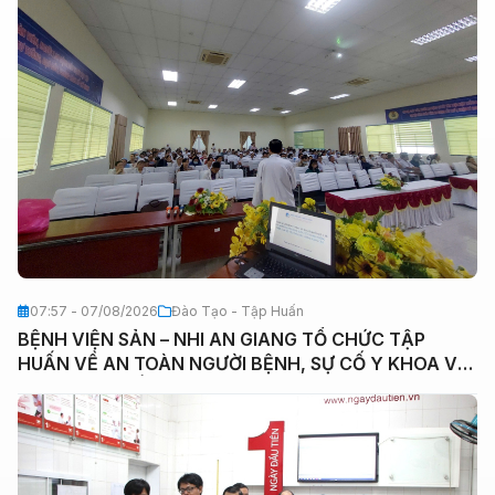
07:57 - 07/08/2026
Đào Tạo - Tập Huấn
BỆNH VIỆN SẢN – NHI AN GIANG TỔ CHỨC TẬP
HUẤN VỀ AN TOÀN NGƯỜI BỆNH, SỰ CỐ Y KHOA VÀ
VĂN HÓA CHẤT LƯỢNG BỆNH VIỆN NĂM 2026